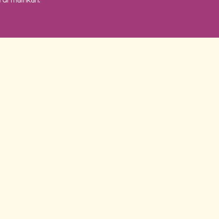
n di mainkan.