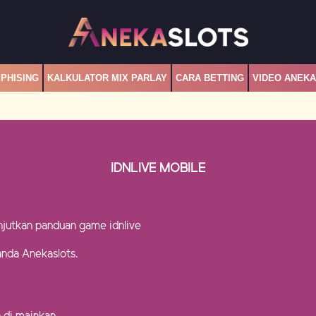
PHISING
KALKULATOR MIX PARLAY
CARA BETTING
VIDEO ANEK
IDNLIVE MOBILE
njutkan panduan game idnlive
anda Anekaslots.